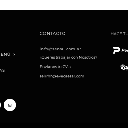
CONTACTO
HACE T
info@sensu.com.ar
MENÚ
¿Querés trabajar con Nosotros?
EnvÍanos tu CV a
AS
selrrhh@avecaesar.com