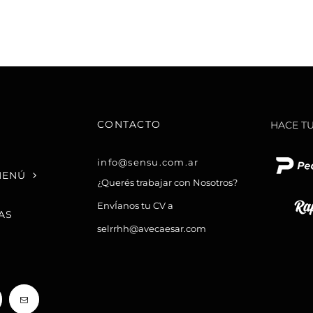
CONTACTO
HACE T
info@sensu.com.ar
MENÚ
¿Querés trabajar con Nosotros?
EnvÍanos tu CV a
AS
selrrhh@avecaesar.com