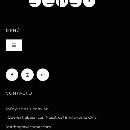
MENÚ
Toggle
Navigation
INICIO
NUESTRO MENÚ
CONTACTO
LOCALES
info@sensu.com.ar
¿Querés trabajar con Nosotros?
EnvÍanos tu CV a
FRANQUICIAS
selrrhh@avecaesar.com